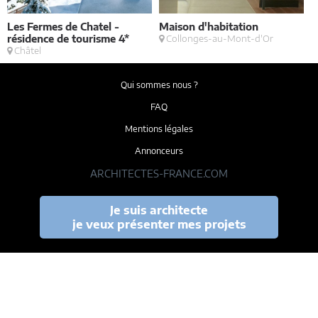
Les Fermes de Chatel -
Maison d'habitation
M
résidence de tourisme 4*
Collonges-au-Mont-d'Or
Châtel
Qui sommes nous ?
FAQ
Mentions légales
Annonceurs
ARCHITECTES-FRANCE.COM
Je suis architecte
je veux présenter mes projets