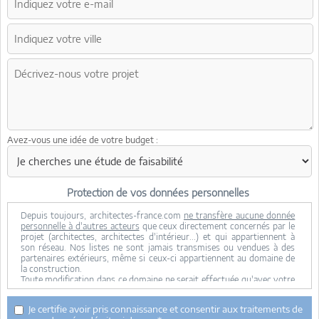
Avez-vous une idée de votre budget :
Protection de vos données personnelles
Depuis toujours, architectes-france.com
ne transfère aucune donnée
personnelle à d'autres acteurs
que ceux directement concernés par le
projet (architectes, architectes d'intérieur...) et qui appartiennent à
son réseau. Nos listes ne sont jamais transmises ou vendues à des
partenaires extérieurs, même si ceux-ci appartiennent au domaine de
la construction.
Toute modification dans ce domaine ne serait effectuée qu'avec votre
consentement.
Je consens à ce que mes données personnelles soient collectées pour
Je certifie avoir pris connaissance et consentir aux traitements de
permettre à architectes-france de transférer votre projet aux