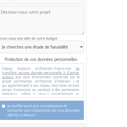
Avez-vous une idée de votre budget :
Protection de vos données personnelles
Depuis toujours, architectes-france.com
ne
transfère aucune donnée personnelle à d'autres
acteurs
que ceux directement concernés par le
projet (architectes, architectes d'intérieur...) et
qui appartiennent à son réseau. Nos listes ne sont
jamais transmises ou vendues à des partenaires
extérieurs, même si ceux-ci appartiennent au
domaine de la construction.
Toute modification dans ce domaine ne serait
Je certifie avoir pris connaissance et
effectuée qu'avec votre consentement.
consentir aux traitements de mes données
Je consens à ce que mes données personnelles
décrits ci dessus.*
soient collectées pour permettre à architectes-
france de transférer votre projet aux architectes.
Seul Architectes-france, ses équipes internes et la