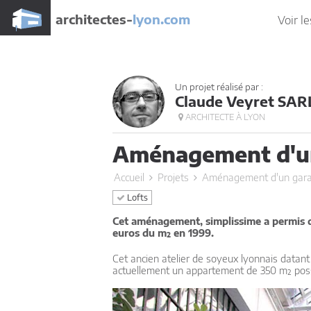
architectes-
lyon.com
Voir le
Un projet réalisé par :
Claude Veyret SAR
ARCHITECTE À LYON
Aménagement d'un 
Accueil
Projets
Aménagement d'un garag
Lofts
Cet aménagement, simplissime a permis d'
euros du m² en 1999.
Cet ancien atelier de soyeux lyonnais datant
actuellement un appartement de 350 m² pos