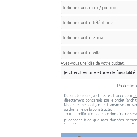
Avez-vous une idée de votre budget :
Protectio
Depuis toujours, architectes-france.com
ne
directement concernés par le projet (archite
Nos listes ne sont jamais transmises ou ve
au domaine de la construction.
Toute modification dans ce domaine ne sera
Je consens à ce que mes données personne
transférer votre projet aux architectes. Se
concernée par le projet y ont accès. Aucune
ci dessus n'est réalisée.