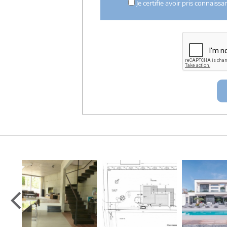
Je certifie avoir pris connaiss
Mes données téléphoniques seront uniquem
notre réseau dans le cadre de la qualificatio
Les données sont conservées pendant une d
entre architectes-france et vous ou archit
ce projet et qui serait en relation avec arch
Conformément à la
loi « informatique et lib
concernant et les faire rectifier en contacta
Artigues-près Bordeaux. Tél. 05.47.74.51.01 