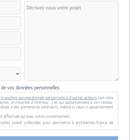
n de vos données personnelles
 transfère aucune donnée personnelle à d'autres acteurs
que ceux
ctes, architectes d'intérieur...) et qui appartiennent à son réseau.
ndues à des partenaires extérieurs, même si ceux-ci appartiennent
it effectuée qu'avec votre consentement.
lles soient collectées pour permettre à architectes-france de
ul Architectes-france, ses équipes internes et la maitrise d'oeuvre
 transmission de données à des tiers à l'exclusion de ceux décrits