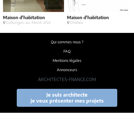
Maison d'habitation
Maison d'habitation
V
Collonges-au-Mont-d'Or
Chélieu
Qui sommes nous ?
FAQ
Mentions légales
Annonceurs
ARCHITECTES-FRANCE.COM
Je suis architecte
je veux présenter mes projets