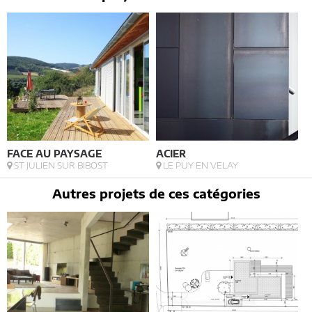
FACE AU PAYSAGE
ACIER
L
ST JULIEN SUR BIBOST
LE PUY EN VELAY
Autres projets de ces catégories