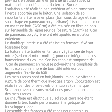
pré-murs en béton armé en joint de dilatation avec la
maison, et en soutènement du terrain. Sur ces murs,
l’isolation a été réalisée par l’extérieur afin de conserver
l’inertie apportée par le béton. Une isolation de sol
importante a été mise en place (6cm sous dallage et 6cm
sous chape en panneaux polyuréthane). L’isolation des murs
en ossature bois (6x20cm) a été réalisée en fibre de bois
sur l’ensemble de l’épaisseur de l’ossature (20cm) et 10cm
de panneaux polystyrène ont été ajoutés en isolation
extérieure.
Le doublage intérieur a été réalisé en fermacell fixé sur
l’ossature bois.
La toiture a été traitée en terrasse végétalisée de type
mixte (sedum et micro-mottes), pour une intégration plus
harmonieuse du volume. Son isolation est composée de
18cm de panneaux en mousse polyuréthane complétés de
6cm d’isolation en fibre de bois côté intérieur pour
augmenter l’inertie du bâti.
Les menuiseries sont en bois/aluminium double vitrage à
rupture de pont thermique avec gaz argon. L’occultation est
réalisée par des brise-soleils orientables (de marque
Schenker) avec caissons métalliques posés en tableau au nu
des menuiseries.
Le chauffage est électrique au sol sous carrelage étant
donnée la très haute performance énergétique de
l’enveloppe créée.
L’ensemble des façades a été repris pour obtenir un