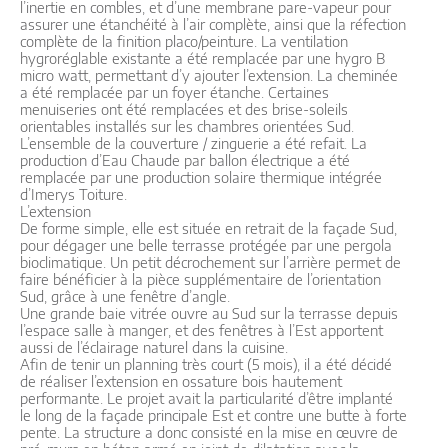
l’inertie en combles, et d’une membrane pare-vapeur pour
assurer une étanchéité à l’air complète, ainsi que la réfection
complète de la finition placo/peinture. La ventilation
hygroréglable existante a été remplacée par une hygro B
micro watt, permettant d’y ajouter l’extension. La cheminée
a été remplacée par un foyer étanche. Certaines
menuiseries ont été remplacées et des brise-soleils
orientables installés sur les chambres orientées Sud.
L’ensemble de la couverture / zinguerie a été refait. La
production d’Eau Chaude par ballon électrique a été
remplacée par une production solaire thermique intégrée
d’Imerys Toiture.
L’extension
De forme simple, elle est située en retrait de la façade Sud,
pour dégager une belle terrasse protégée par une pergola
bioclimatique. Un petit décrochement sur l’arrière permet de
faire bénéficier à la pièce supplémentaire de l’orientation
Sud, grâce à une fenêtre d’angle.
Une grande baie vitrée ouvre au Sud sur la terrasse depuis
l’espace salle à manger, et des fenêtres à l’Est apportent
aussi de l’éclairage naturel dans la cuisine.
Afin de tenir un planning très court (5 mois), il a été décidé
de réaliser l’extension en ossature bois hautement
performante. Le projet avait la particularité d’être implanté
le long de la façade principale Est et contre une butte à forte
pente. La structure a donc consisté en la mise en œuvre de