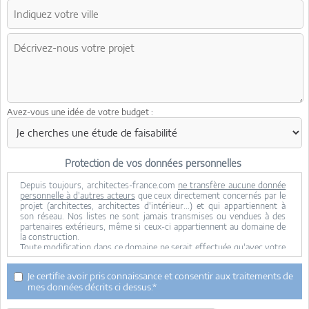
Avez-vous une idée de votre budget :
Protection de vos données personnelles
Depuis toujours, architectes-france.com
ne transfère aucune donnée
personnelle à d'autres acteurs
que ceux directement concernés par le
projet (architectes, architectes d'intérieur...) et qui appartiennent à
son réseau. Nos listes ne sont jamais transmises ou vendues à des
partenaires extérieurs, même si ceux-ci appartiennent au domaine de
la construction.
Toute modification dans ce domaine ne serait effectuée qu'avec votre
consentement.
Je consens à ce que mes données personnelles soient collectées pour
Je certifie avoir pris connaissance et consentir aux traitements de
permettre à architectes-france de transférer votre projet aux
mes données décrits ci dessus.*
architectes. Seul Architectes-france, ses équipes internes et la
maitrise d'oeuvre concernée par le projet y ont accès. Aucune