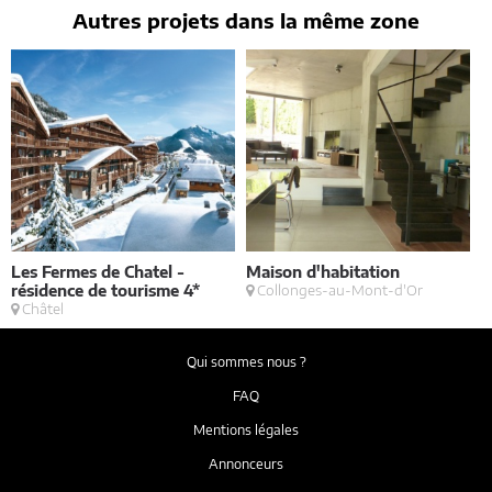
contact@architectes-france.com
Autres projets dans la même zone
Les Fermes de Chatel -
Maison d'habitation
M
résidence de tourisme 4*
Collonges-au-Mont-d'Or
Châtel
Qui sommes nous ?
FAQ
Mentions légales
Annonceurs