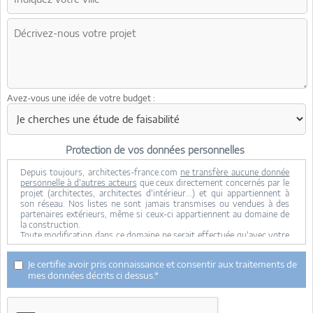
Avez-vous une idée de votre budget :
Protection de vos données personnelles
Depuis toujours, architectes-france.com
ne transfère aucune donnée
personnelle à d'autres acteurs
que ceux directement concernés par le
projet (architectes, architectes d'intérieur...) et qui appartiennent à
son réseau. Nos listes ne sont jamais transmises ou vendues à des
partenaires extérieurs, même si ceux-ci appartiennent au domaine de
la construction.
Toute modification dans ce domaine ne serait effectuée qu'avec votre
consentement.
Je consens à ce que mes données personnelles soient collectées pour
Je certifie avoir pris connaissance et consentir aux traitements de
permettre à architectes-france de transférer votre projet aux
mes données décrits ci dessus.*
architectes. Seul Architectes-france, ses équipes internes et la
maitrise d'oeuvre concernée par le projet y ont accès. Aucune
transmission de données à des tiers à l'exclusion de ceux décrits ci
dessus n'est réalisée.