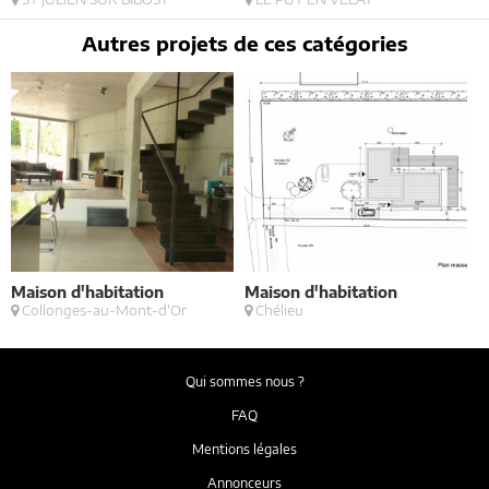
Autres projets de ces catégories
Maison d'habitation
Maison d'habitation
V
Collonges-au-Mont-d'Or
Chélieu
Qui sommes nous ?
FAQ
Mentions légales
Annonceurs