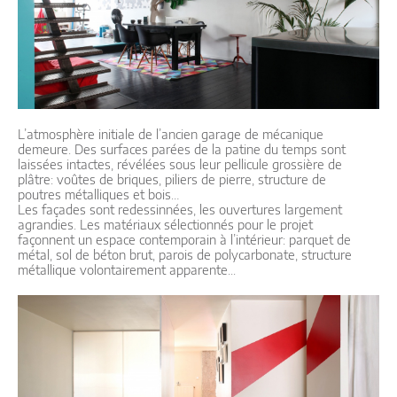
L’atmosphère initiale de l’ancien garage de mécanique
demeure. Des surfaces parées de la patine du temps sont
laissées intactes, révélées sous leur pellicule grossière de
plâtre: voûtes de briques, piliers de pierre, structure de
poutres métalliques et bois…
Les façades sont redessinnées, les ouvertures largement
agrandies. Les matériaux sélectionnés pour le projet
façonnent un espace contemporain à l’intérieur: parquet de
métal, sol de béton brut, parois de polycarbonate, structure
métallique volontairement apparente...