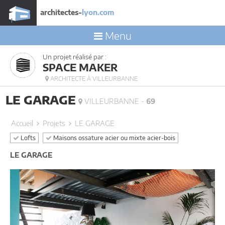
architectes-
lyon.com
Menu
Un projet réalisé par :
SPACE MAKER
ARCHITECTE À VILLEURBANNE
LE GARAGE
VILLEURBANNE -
69
Accueil
Projets
LE GARAGE
Lofts
Maisons ossature acier ou mixte acier-bois
LE GARAGE