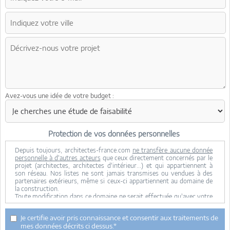
Avez-vous une idée de votre budget :
Protection de vos données personnelles
Depuis toujours, architectes-france.com
ne transfère aucune donnée
personnelle à d'autres acteurs
que ceux directement concernés par le
projet (architectes, architectes d'intérieur...) et qui appartiennent à
son réseau. Nos listes ne sont jamais transmises ou vendues à des
partenaires extérieurs, même si ceux-ci appartiennent au domaine de
la construction.
Toute modification dans ce domaine ne serait effectuée qu'avec votre
consentement.
Je consens à ce que mes données personnelles soient collectées pour
Je certifie avoir pris connaissance et consentir aux traitements de
permettre à architectes-france de transférer votre projet aux
mes données décrits ci dessus.*
architectes. Seul Architectes-france, ses équipes internes et la