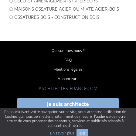
DÉCO ET AMÉNAGEMENTS INTÉRIEURS
MAISONS OSSATURE ACIER OU MIXTE ACIER-BOIS
OSSATURES BOIS - CONSTRUCTION BOIS
Qui sommes nous ?
FAQ
Mentions légales
Annonceurs
ARCHITECTES-FRANCE.COM
Je suis architecte
je veux présenter mes projets
En poursuivant votre navigation sur ce site, vous acceptez l'utilisation de
Cookies qui nous permettent notamment de mesurer l'audience de notre
site et de vous proposer des contenus, services et publicités adaptés à
vos centres d'intérêt.
En savoir plus
OK